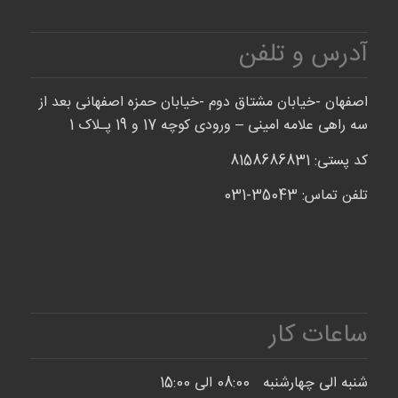
آدرس و تلفن
اصفهان -خیابان مشتاق دوم -خیابان حمزه اصفهانی بعد از
سه راهی علامه امینی – ورودی کوچه 17 و 19 پـلاک 1
کد پستی: 8158686831
تلفن تماس: 35043-031
ساعات کار
شنبه الی چهارشنبه 08:00 الی 15:00