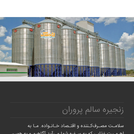
زنجیره سالم پروران
سلامـت مصـرف‌کـننده و اقتـصاد خـانـواده. مـا به
اهـمـیت غذایی که به سـفره شما می‌آید آگاهیم و به همین