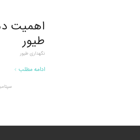
اهمیت دم
طیور
نگهداری طیور
ادامه مطلب
سپتامبر 13, 25