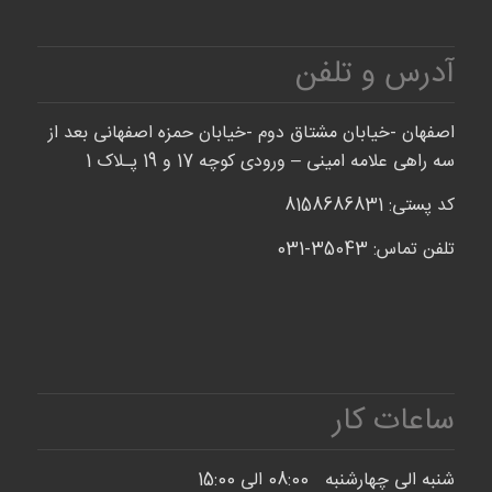
آدرس و تلفن
اصفهان -خیابان مشتاق دوم -خیابان حمزه اصفهانی بعد از
سه راهی علامه امینی – ورودی کوچه 17 و 19 پـلاک 1
کد پستی: 8158686831
تلفن تماس: 35043-031
ساعات کار
شنبه الی چهارشنبه 08:00 الی 15:00